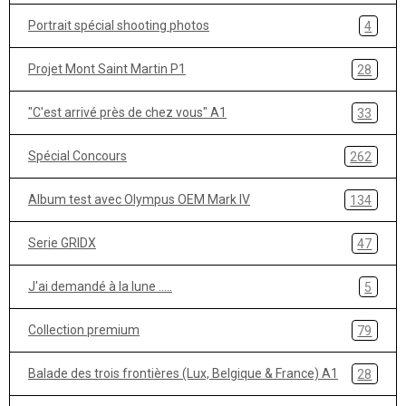
Portrait spécial shooting photos
4
Projet Mont Saint Martin P1
28
"C'est arrivé près de chez vous" A1
33
Spécial Concours
262
Album test avec Olympus OEM Mark IV
134
Serie GRIDX
47
J'ai demandé à la lune .....
5
Collection premium
79
Balade des trois frontières (Lux, Belgique & France) A1
28