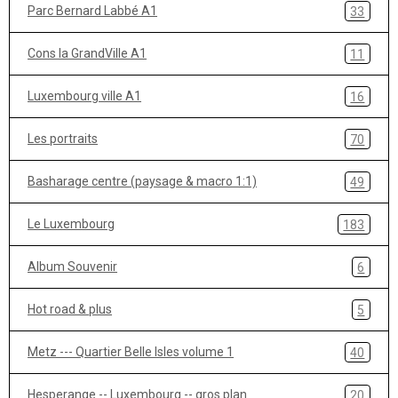
Parc Bernard Labbé A1
33
Cons la GrandVille A1
11
Luxembourg ville A1
16
Les portraits
70
Basharage centre (paysage & macro 1:1)
49
Le Luxembourg
183
Album Souvenir
6
Hot road & plus
5
Metz --- Quartier Belle Isles volume 1
40
Hesperange -- Luxembourg -- gros plan
20