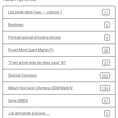
Les pieds dans l'eau --- volume 1
11
Bestioles
6
Portrait spécial shooting photos
4
Projet Mont Saint Martin P1
28
"C'est arrivé près de chez vous" A1
33
Spécial Concours
262
Album test avec Olympus OEM Mark IV
134
Serie GRIDX
47
J'ai demandé à la lune .....
5