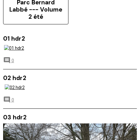
Parc Bernard
Labbé --- Volume
2 été
01 hdr2
0
02 hdr2
0
03 hdr2