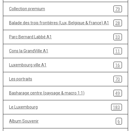
Collection premium
79
Balade des trois frontières (Lux, Belgique & France) A1
28
Parc Bernard Labbé A1
33
Cons la GrandVille A1
11
Luxembourg ville A1
16
Les portraits
70
Basharage centre (paysage & macro 1:1)
49
Le Luxembourg
183
Album Souvenir
6