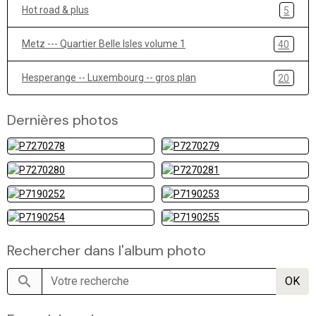
Hot road & plus
5
Metz --- Quartier Belle Isles volume 1
40
Hesperange -- Luxembourg -- gros plan
20
Dernières photos
Rechercher dans l'album photo
OK