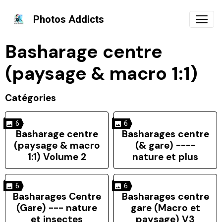
Photos Addicts
Basharage centre
(paysage & macro 1:1)
Catégories
6
6
Basharage centre
Basharages centre
(paysage & macro
(& gare) ----
1:1) Volume 2
nature et plus
6
6
Basharages Centre
Basharages centre
(Gare) --- nature
gare (Macro et
et insectes
paysage) V3