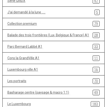
Serie GRIDX
47
J'ai demandé à la lune .....
5
Collection premium
79
Balade des trois frontières (Lux, Belgique & France) A1
28
Parc Bernard Labbé A1
33
Cons la GrandVille A1
11
Luxembourg ville A1
16
Les portraits
70
Basharage centre (paysage & macro 1:1)
49
Le Luxembourg
183