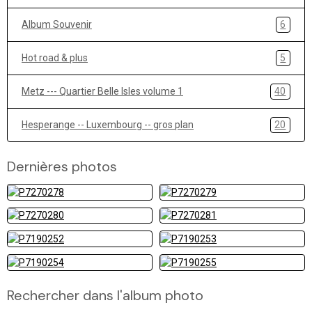
Album Souvenir
6
Hot road & plus
5
Metz --- Quartier Belle Isles volume 1
40
Hesperange -- Luxembourg -- gros plan
20
Dernières photos
Rechercher dans l'album photo