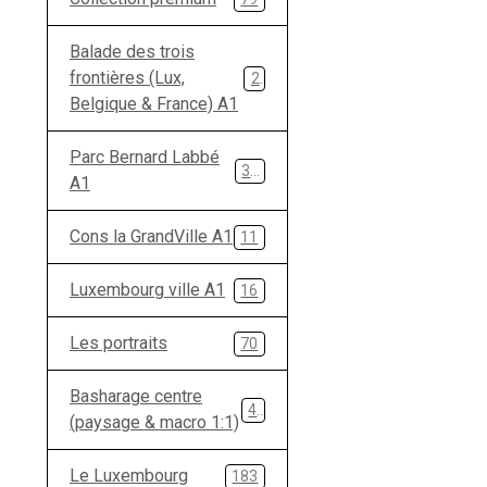
Balade des trois
frontières (Lux,
28
Belgique & France) A1
Parc Bernard Labbé
33
A1
Cons la GrandVille A1
11
Luxembourg ville A1
16
Les portraits
70
Basharage centre
49
(paysage & macro 1:1)
Le Luxembourg
183