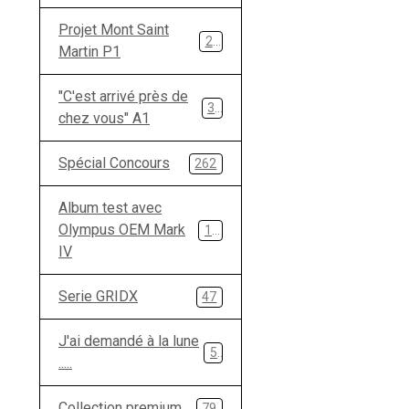
Projet Mont Saint
28
Martin P1
"C'est arrivé près de
33
chez vous" A1
Spécial Concours
262
Album test avec
Olympus OEM Mark
134
IV
Serie GRIDX
47
J'ai demandé à la lune
5
.....
Collection premium
79