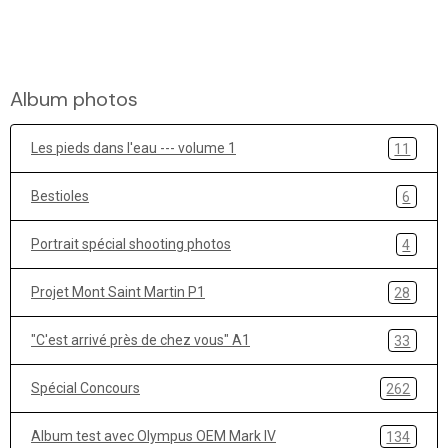
Album photos
Les pieds dans l'eau --- volume 1
11
Bestioles
6
Portrait spécial shooting photos
4
Projet Mont Saint Martin P1
28
"C'est arrivé près de chez vous" A1
33
Spécial Concours
262
Album test avec Olympus OEM Mark IV
134