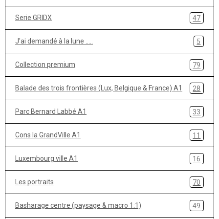
Serie GRIDX
47
J'ai demandé à la lune .....
5
Collection premium
79
Balade des trois frontières (Lux, Belgique & France) A1
28
Parc Bernard Labbé A1
33
Cons la GrandVille A1
11
Luxembourg ville A1
16
Les portraits
70
Basharage centre (paysage & macro 1:1)
49