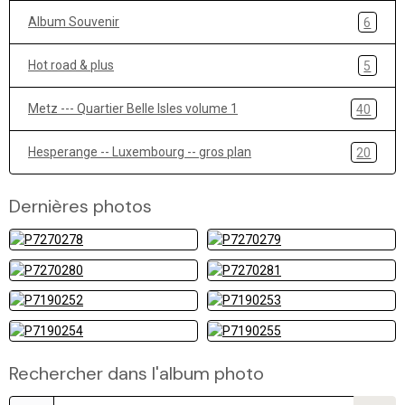
Album Souvenir
6
Hot road & plus
5
Metz --- Quartier Belle Isles volume 1
40
Hesperange -- Luxembourg -- gros plan
20
Dernières photos
Rechercher dans l'album photo