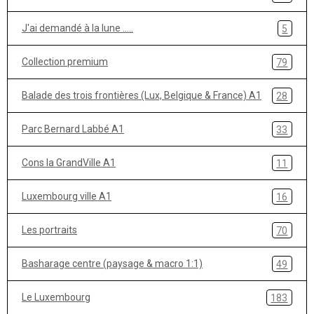
J'ai demandé à la lune .....
5
Collection premium
79
Balade des trois frontières (Lux, Belgique & France) A1
28
Parc Bernard Labbé A1
33
Cons la GrandVille A1
11
Luxembourg ville A1
16
Les portraits
70
Basharage centre (paysage & macro 1:1)
49
Le Luxembourg
183