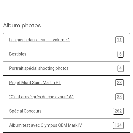
Album photos
Les pieds dans l'eau --- volume 1
11
Bestioles
6
Portrait spécial shooting photos
4
Projet Mont Saint Martin P1
28
"C'est arrivé près de chez vous" A1
33
Spécial Concours
262
Album test avec Olympus OEM Mark IV
134