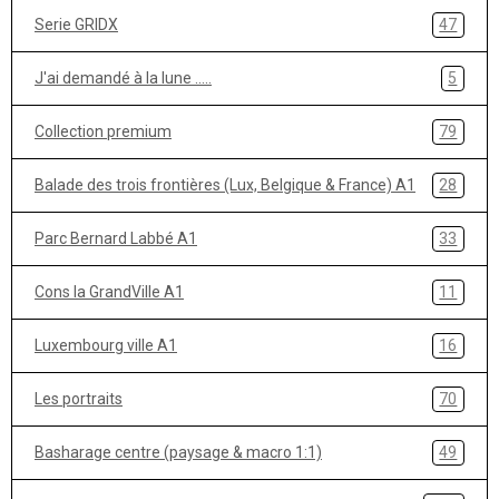
Serie GRIDX
47
J'ai demandé à la lune .....
5
Collection premium
79
Balade des trois frontières (Lux, Belgique & France) A1
28
Parc Bernard Labbé A1
33
Cons la GrandVille A1
11
Luxembourg ville A1
16
Les portraits
70
Basharage centre (paysage & macro 1:1)
49