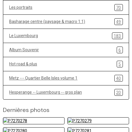
Les portraits
70
Basharage centre (paysage & macro 1:1)
49
Le Luxembourg
183
Album Souvenir
6
Hot road & plus
5
Metz --- Quartier Belle Isles volume 1
40
Hesperange -- Luxembourg -- gros plan
20
Dernières photos