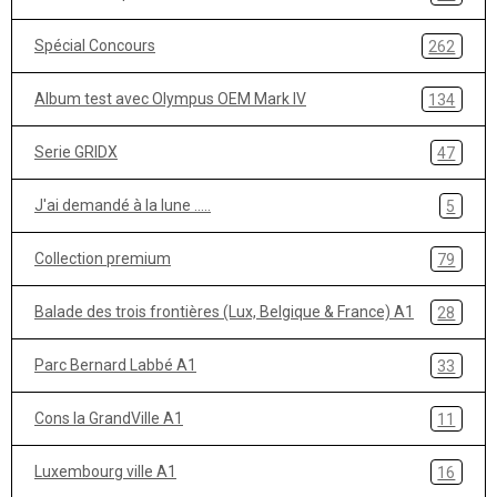
Spécial Concours
262
Album test avec Olympus OEM Mark IV
134
Serie GRIDX
47
J'ai demandé à la lune .....
5
Collection premium
79
Balade des trois frontières (Lux, Belgique & France) A1
28
Parc Bernard Labbé A1
33
Cons la GrandVille A1
11
Luxembourg ville A1
16