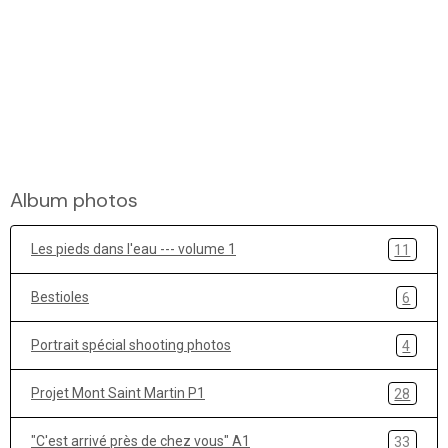
Album photos
Les pieds dans l'eau --- volume 1
11
Bestioles
6
Portrait spécial shooting photos
4
Projet Mont Saint Martin P1
28
"C'est arrivé près de chez vous" A1
33