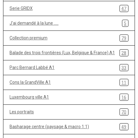
Serie GRIDX
47
J'ai demandé à la lune .....
5
Collection premium
79
Balade des trois frontières (Lux, Belgique & France) A1
28
Parc Bernard Labbé A1
33
Cons la GrandVille A1
11
Luxembourg ville A1
16
Les portraits
70
Basharage centre (paysage & macro 1:1)
49