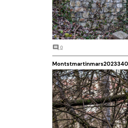
0
Montstmartinmars202334