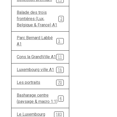
Balade des trois
frontières (Lux,
28
Belgique & France) A1
Parc Bernard Labbé
33
A1
Cons la GrandVille A1
11
Luxembourg ville A1
16
Les portraits
70
Basharage centre
49
(paysage & macro 1:1)
Le Luxembourg
183