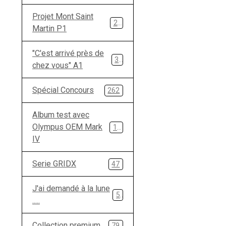
Projet Mont Saint
28
Martin P1
"C'est arrivé près de
33
chez vous" A1
Spécial Concours
262
Album test avec
Olympus OEM Mark
134
IV
Serie GRIDX
47
J'ai demandé à la lune
5
.....
Collection premium
79