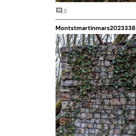
0
Montstmartinmars2023338