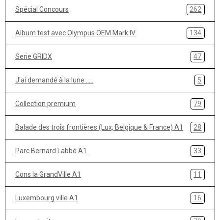
Spécial Concours
262
Album test avec Olympus OEM Mark IV
134
Serie GRIDX
47
J'ai demandé à la lune .....
5
Collection premium
79
Balade des trois frontières (Lux, Belgique & France) A1
28
Parc Bernard Labbé A1
33
Cons la GrandVille A1
11
Luxembourg ville A1
16