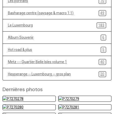
Les portraits
70
Basharage centre (paysage & macro 1:1)
49
Le Luxembourg
183
Album Souvenir
6
Hot road & plus
5
Metz --- Quartier Belle Isles volume 1
40
Hesperange -- Luxembourg -- gros plan
20
Dernières photos