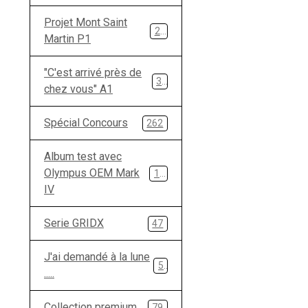
Projet Mont Saint
28
Martin P1
"C'est arrivé près de
33
chez vous" A1
Spécial Concours
262
Album test avec
Olympus OEM Mark
134
IV
Serie GRIDX
47
J'ai demandé à la lune
5
.....
Collection premium
79