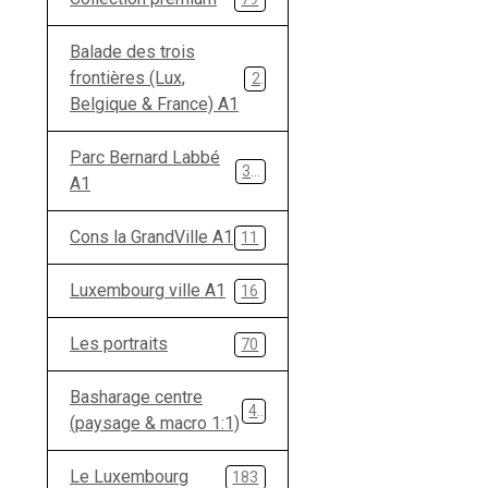
Balade des trois
frontières (Lux,
28
Belgique & France) A1
Parc Bernard Labbé
33
A1
Cons la GrandVille A1
11
Luxembourg ville A1
16
Les portraits
70
Basharage centre
49
(paysage & macro 1:1)
Le Luxembourg
183