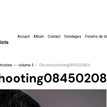
Accueil
Album
Contact
Sondages
Forums de d
icts
hristine --- volume 3
Christineshooting0845020824
shooting0845020