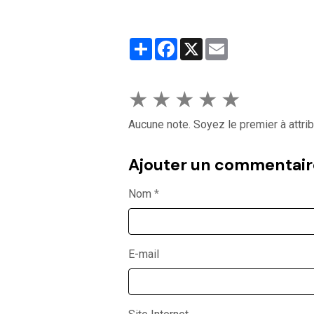
Partager
Facebook
X
Email
★
★
★
★
★
Aucune note. Soyez le premier à attrib
Ajouter un commentair
Nom
E-mail