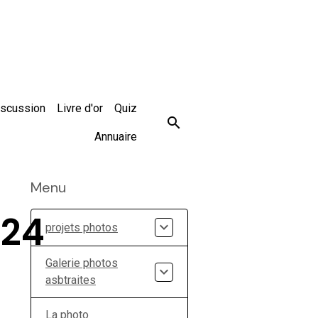
iscussion
Livre d'or
Quiz
Annuaire
Menu
824
projets photos
Galerie photos
asbtraites
La photo