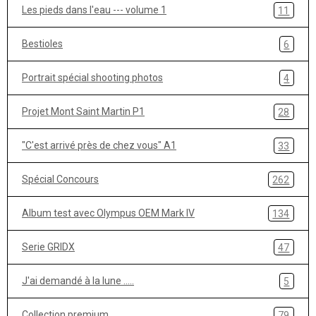
Les pieds dans l'eau --- volume 1
11
Bestioles
6
Portrait spécial shooting photos
4
Projet Mont Saint Martin P1
28
"C'est arrivé près de chez vous" A1
33
Spécial Concours
262
Album test avec Olympus OEM Mark IV
134
Serie GRIDX
47
J'ai demandé à la lune .....
5
Collection premium
79