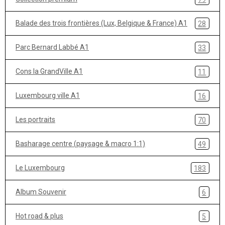
Balade des trois frontières (Lux, Belgique & France) A1
28
Parc Bernard Labbé A1
33
Cons la GrandVille A1
11
Luxembourg ville A1
16
Les portraits
70
Basharage centre (paysage & macro 1:1)
49
Le Luxembourg
183
Album Souvenir
6
Hot road & plus
5