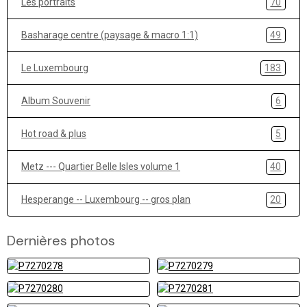
Les portraits
70
Basharage centre (paysage & macro 1:1)
49
Le Luxembourg
183
Album Souvenir
6
Hot road & plus
5
Metz --- Quartier Belle Isles volume 1
40
Hesperange -- Luxembourg -- gros plan
20
Dernières photos