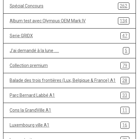
Spécial Concours
262
Album test avec Olympus OEM Mark IV
134
Serie GRIDX
47
J'ai demandé à la lune .....
5
Collection premium
79
Balade des trois frontières (Lux, Belgique & France) A1
28
Parc Bernard Labbé A1
33
Cons la GrandVille A1
11
Luxembourg ville A1
16