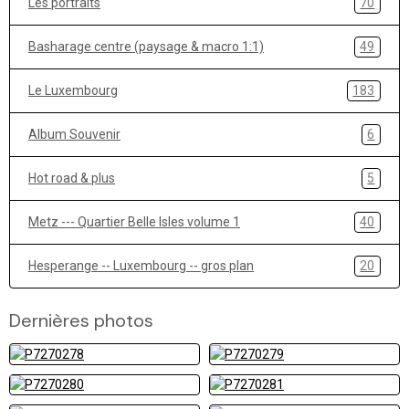
Les portraits
70
Basharage centre (paysage & macro 1:1)
49
Le Luxembourg
183
Album Souvenir
6
Hot road & plus
5
Metz --- Quartier Belle Isles volume 1
40
Hesperange -- Luxembourg -- gros plan
20
Dernières photos