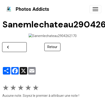
Photos Addicts
Sanemlechateau290426
Retour
Partager
Facebook
X
Email
★
★
★
★
★
Aucune note. Soyez le premier à attribuer une note !