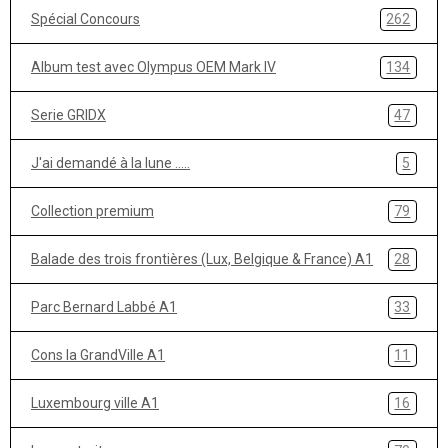
Spécial Concours
262
Album test avec Olympus OEM Mark IV
134
Serie GRIDX
47
J'ai demandé à la lune .....
5
Collection premium
79
Balade des trois frontières (Lux, Belgique & France) A1
28
Parc Bernard Labbé A1
33
Cons la GrandVille A1
11
Luxembourg ville A1
16