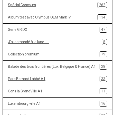
Spécial Concours
262
Album test avec Olympus OEM Mark IV
134
Serie GRIDX
47
J'ai demandé à la lune .....
5
Collection premium
79
Balade des trois frontières (Lux, Belgique & France) A1
28
Parc Bernard Labbé A1
33
Cons la GrandVille A1
11
Luxembourg ville A1
16