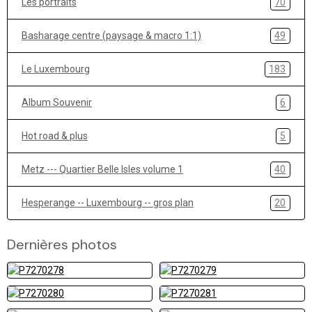
Les portraits
70
Basharage centre (paysage & macro 1:1)
49
Le Luxembourg
183
Album Souvenir
6
Hot road & plus
5
Metz --- Quartier Belle Isles volume 1
40
Hesperange -- Luxembourg -- gros plan
20
Dernières photos