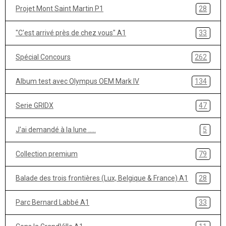
Projet Mont Saint Martin P1
28
"C'est arrivé près de chez vous" A1
33
Spécial Concours
262
Album test avec Olympus OEM Mark IV
134
Serie GRIDX
47
J'ai demandé à la lune .....
5
Collection premium
79
Balade des trois frontières (Lux, Belgique & France) A1
28
Parc Bernard Labbé A1
33