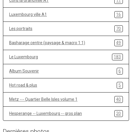
Cons la GrandVille A1
11
Luxembourg ville A1
16
Les portraits
70
Basharage centre (paysage & macro 1:1)
49
Le Luxembourg
183
Album Souvenir
6
Hot road & plus
5
Metz --- Quartier Belle Isles volume 1
40
Hesperange -- Luxembourg -- gros plan
20
Dernières photos