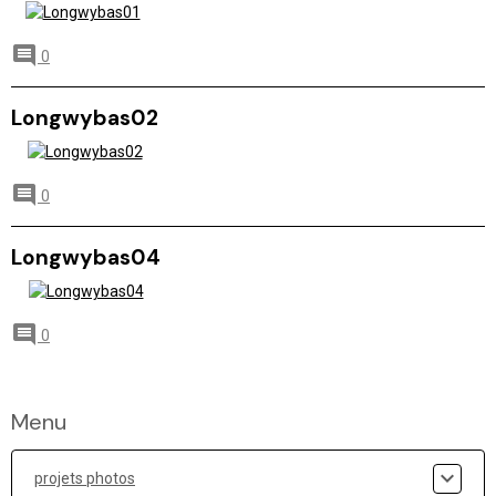
0
Longwybas02
0
Longwybas04
0
Menu
projets photos