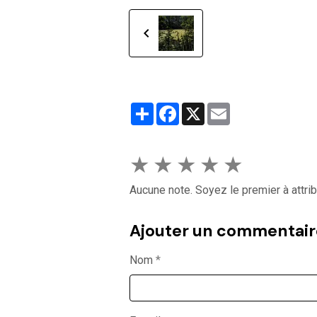
Partager
Facebook
X
Email
★
★
★
★
★
Aucune note. Soyez le premier à attrib
Ajouter un commentair
Nom