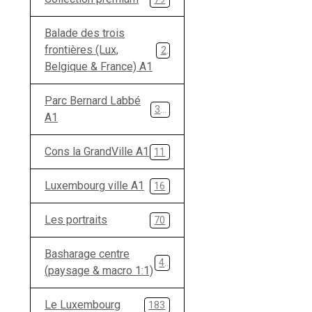
Balade des trois
frontières (Lux,
28
Belgique & France) A1
Parc Bernard Labbé
33
A1
Cons la GrandVille A1
11
Luxembourg ville A1
16
Les portraits
70
Basharage centre
49
(paysage & macro 1:1)
Le Luxembourg
183