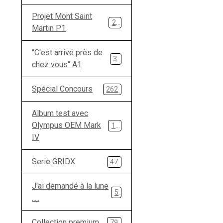
Projet Mont Saint
28
Martin P1
"C'est arrivé près de
33
chez vous" A1
Spécial Concours
262
Album test avec
Olympus OEM Mark
134
IV
Serie GRIDX
47
J'ai demandé à la lune
5
.....
Collection premium
79