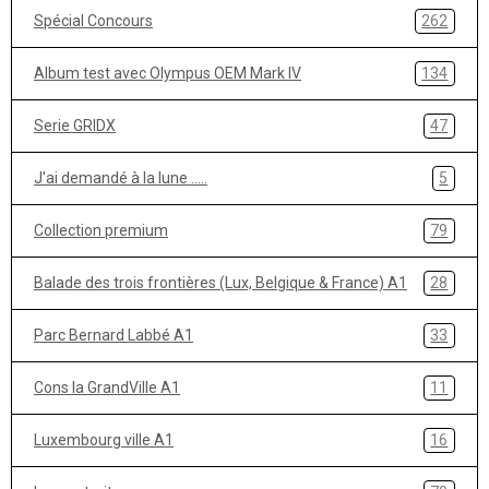
Spécial Concours
262
Album test avec Olympus OEM Mark IV
134
Serie GRIDX
47
J'ai demandé à la lune .....
5
Collection premium
79
Balade des trois frontières (Lux, Belgique & France) A1
28
Parc Bernard Labbé A1
33
Cons la GrandVille A1
11
Luxembourg ville A1
16