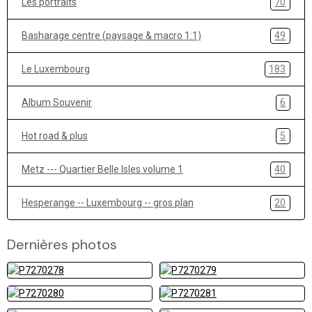
Les portraits
70
Basharage centre (paysage & macro 1:1)
49
Le Luxembourg
183
Album Souvenir
6
Hot road & plus
5
Metz --- Quartier Belle Isles volume 1
40
Hesperange -- Luxembourg -- gros plan
20
Dernières photos