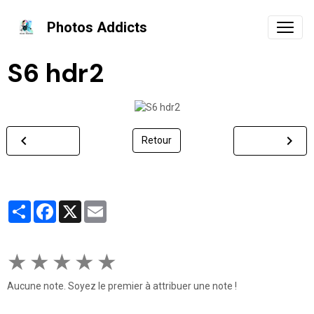
Photos Addicts
S6 hdr2
Retour
Partager
Facebook
X
Email
★
★
★
★
★
Aucune note. Soyez le premier à attribuer une note !