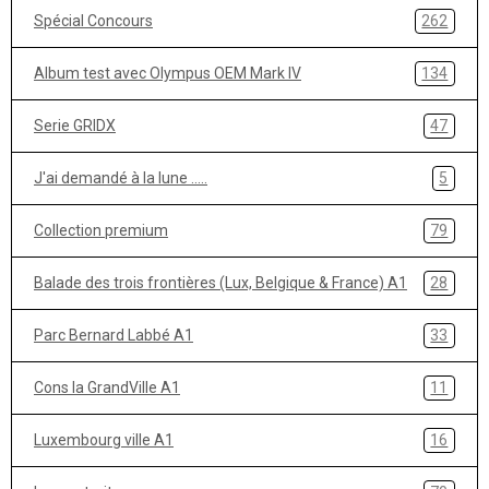
Spécial Concours
262
Album test avec Olympus OEM Mark IV
134
Serie GRIDX
47
J'ai demandé à la lune .....
5
Collection premium
79
Balade des trois frontières (Lux, Belgique & France) A1
28
Parc Bernard Labbé A1
33
Cons la GrandVille A1
11
Luxembourg ville A1
16