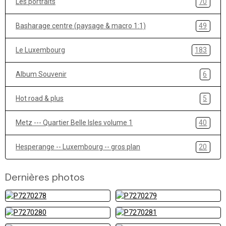
Les portraits
70
Basharage centre (paysage & macro 1:1)
49
Le Luxembourg
183
Album Souvenir
6
Hot road & plus
5
Metz --- Quartier Belle Isles volume 1
40
Hesperange -- Luxembourg -- gros plan
20
Dernières photos